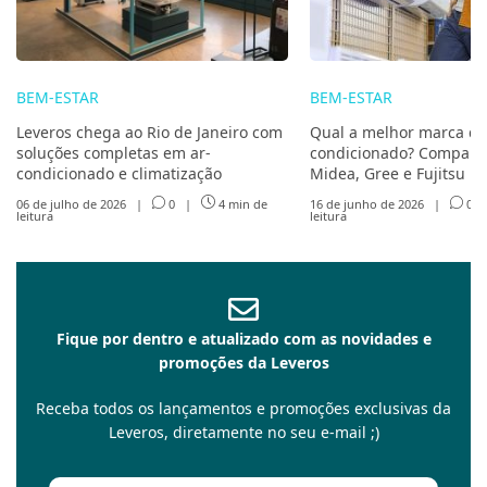
BEM-ESTAR
BEM-ESTAR
Leveros chega ao Rio de Janeiro com
Qual a melhor marca de
soluções completas em ar-
condicionado? Compare 
condicionado e climatização
Midea, Gree e Fujitsu
06 de julho de 2026
|
0
|
4 min de
16 de junho de 2026
|
0
leitura
leitura
Fique por dentro e atualizado com as novidades e
promoções da Leveros
Receba todos os lançamentos e promoções exclusivas da
Leveros, diretamente no seu e-mail ;)