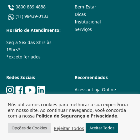
0800 889 4888
Bem-Estar
Dicas
(11) 98439-0133
Institucional
Serviços
Horário de Atendimento:
Seg a Sex das 8hrs às
18hrs*
*exceto feriados
Redes Sociais
Recomendados
Acessar Loja Online
Quem Somos
Nós utilizamos cookies para melhorar a sua experiência
Lojas Físicas
em nosso site. Ao continuar navegando, você concorda
Trabalhe Conosco
com a nossa
Política de Segurança e Privacidade
.
Powered by
Agência Especializada em SEO
Rejeitar Todos
Opções de Cookies
Aceitar Todos