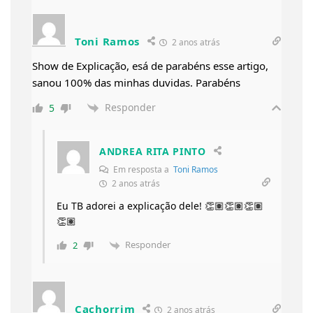
Toni Ramos
2 anos atrás
Show de Explicação, esá de parabéns esse artigo,
sanou 100% das minhas duvidas. Parabéns
Responder
5
ANDREA RITA PINTO
Em resposta a
Toni Ramos
2 anos atrás
Eu TB adorei a explicação dele! 👏🏽👏🏽👏🏽
👏🏽
Responder
2
Cachorrim
2 anos atrás