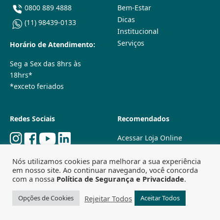
0800 889 4888
Bem-Estar
Dicas
(11) 98439-0133
Institucional
Serviços
Horário de Atendimento:
Seg a Sex das 8hrs às
18hrs*
*exceto feriados
Redes Sociais
Recomendados
Acessar Loja Online
Quem Somos
Nós utilizamos cookies para melhorar a sua experiência
Lojas Físicas
em nosso site. Ao continuar navegando, você concorda
Trabalhe Conosco
com a nossa
Política de Segurança e Privacidade
.
Powered by
Agência Especializada em SEO
Rejeitar Todos
Opções de Cookies
Aceitar Todos