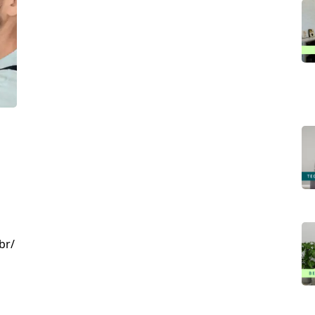
a
br/