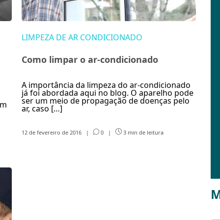
LIMPEZA DE AR CONDICIONADO
Como limpar o ar-condicionado
A importância da limpeza do ar-condicionado
já foi abordada aqui no blog. O aparelho pode
ser um meio de propagação de doenças pelo
um
ar, caso […]
12 de fevereiro de 2016
|
0
|
3 min de leitura
M