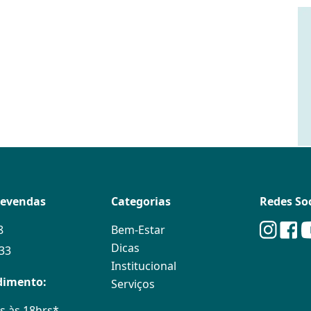
levendas
Categorias
Redes Soc
8
Bem-Estar
Dicas
133
Institucional
dimento:
Serviços
s às 18hrs*