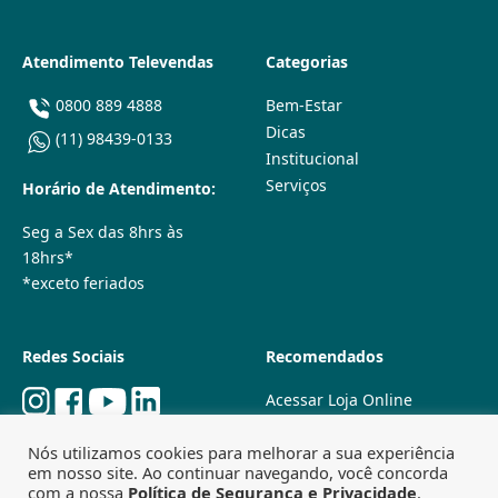
Atendimento Televendas
Categorias
0800 889 4888
Bem-Estar
Dicas
(11) 98439-0133
Institucional
Serviços
Horário de Atendimento:
Seg a Sex das 8hrs às
18hrs*
*exceto feriados
Redes Sociais
Recomendados
Acessar Loja Online
Quem Somos
Nós utilizamos cookies para melhorar a sua experiência
Lojas Físicas
em nosso site. Ao continuar navegando, você concorda
Trabalhe Conosco
com a nossa
Política de Segurança e Privacidade
.