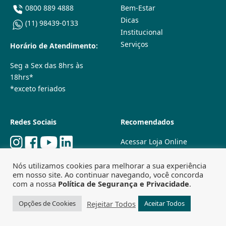
0800 889 4888
Bem-Estar
Dicas
(11) 98439-0133
Institucional
Serviços
Horário de Atendimento:
Seg a Sex das 8hrs às
18hrs*
*exceto feriados
Redes Sociais
Recomendados
Acessar Loja Online
Quem Somos
Nós utilizamos cookies para melhorar a sua experiência
Lojas Físicas
em nosso site. Ao continuar navegando, você concorda
Trabalhe Conosco
com a nossa
Política de Segurança e Privacidade
.
Powered by
Agência Especializada em SEO
Rejeitar Todos
Opções de Cookies
Aceitar Todos