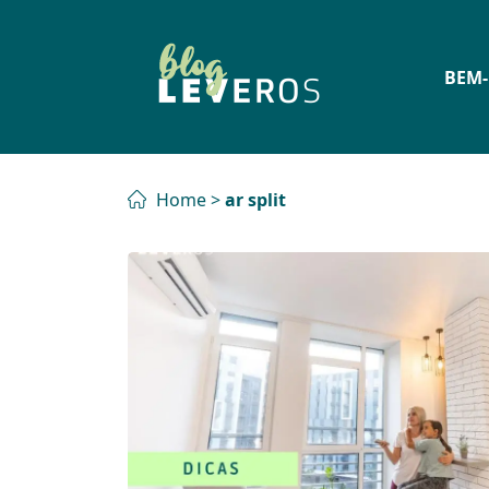
BEM-
Home
>
ar split