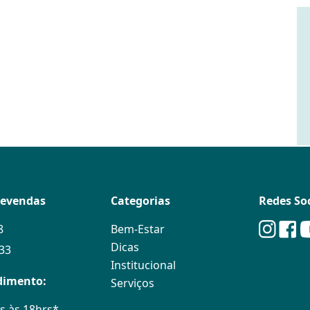
levendas
Categorias
Redes Soc
8
Bem-Estar
Dicas
133
Institucional
dimento:
Serviços
s às 18hrs*