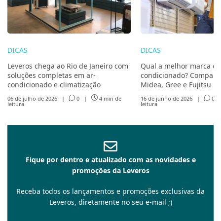
DICAS
DICAS
Leveros chega ao Rio de Janeiro com
Qual a melhor marca de
soluções completas em ar-
condicionado? Compare 
condicionado e climatização
Midea, Gree e Fujitsu
06 de julho de 2026
|
0
|
4 min de
16 de junho de 2026
|
0
leitura
leitura
Fique por dentro e atualizado com as novidades e
promoções da Leveros
Receba todos os lançamentos e promoções exclusivas da
Leveros, diretamente no seu e-mail ;)