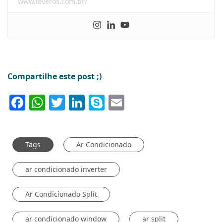
www.leveros.com.br/
Compartilhe este post ;)
Facebook
WhatsApp
Twitter
LinkedIn
Skype
Email
Tags
Ar Condicionado
ar condicionado inverter
Ar Condicionado Split
ar condicionado window
ar split