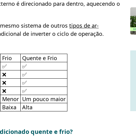
r externo é direcionado para dentro, aquecendo o
 o mesmo sistema de outros
tipos de ar-
icional de inverter o ciclo de operação.
Frio
Quente e Frio
✅
✅
❌
✅
❌
✅
❌
✅
Menor
Um pouco maior
Baixa
Alta
dicionado quente e frio?