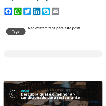
Facebook
WhatsApp
Twitter
LinkedIn
Skype
Email
Não existem tags para este post!
Tags
DICAS
Descubra qual é o melhor ar-
condicionado para restaurante