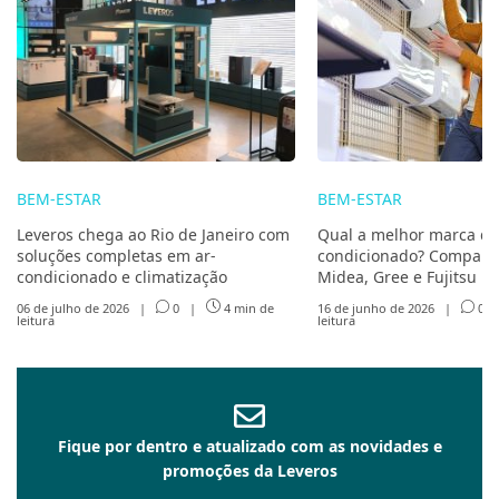
BEM-ESTAR
BEM-ESTAR
Leveros chega ao Rio de Janeiro com
Qual a melhor marca de
soluções completas em ar-
condicionado? Compare 
condicionado e climatização
Midea, Gree e Fujitsu
06 de julho de 2026
|
0
|
4 min de
16 de junho de 2026
|
0
leitura
leitura
Fique por dentro e atualizado com as novidades e
promoções da Leveros