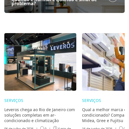
problema?
SERVIÇOS
SERVIÇOS
Leveros chega ao Rio de Janeiro com
Qual a melhor marca de
soluções completas em ar-
condicionado? Compare 
condicionado e climatização
Midea, Gree e Fujitsu
06 de julho de 2026
|
0
|
4 min de
16 de junho de 2026
|
0