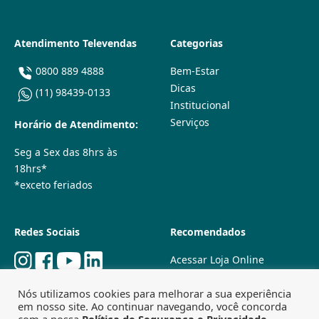
Atendimento Televendas
Categorias
0800 889 4888
Bem-Estar
Dicas
(11) 98439-0133
Institucional
Serviços
Horário de Atendimento:
Seg a Sex das 8hrs às
18hrs*
*exceto feriados
Redes Sociais
Recomendados
Acessar Loja Online
Quem Somos
Nós utilizamos cookies para melhorar a sua experiência
Lojas Físicas
em nosso site. Ao continuar navegando, você concorda
Trabalhe Conosco