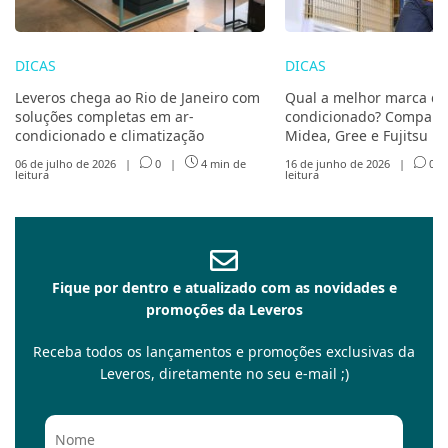
DICAS
DICAS
Leveros chega ao Rio de Janeiro com
Qual a melhor marca de
soluções completas em ar-
condicionado? Compare 
condicionado e climatização
Midea, Gree e Fujitsu
06 de julho de 2026
|
0
|
4 min de
16 de junho de 2026
|
0
leitura
leitura
Fique por dentro e atualizado com as novidades e
promoções da Leveros
Receba todos os lançamentos e promoções exclusivas da
Leveros, diretamente no seu e-mail ;)