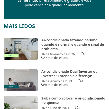
Lembrando:
O recebimento é gratuito e você
pode cancelar a qualquer momento.
MAIS LIDOS
Ar-condicionado fazendo barulho:
quando é normal e quando é sinal de
problema?
16 de fevereiro de 2026
|
0
7 min de leitura
Ar-condicionado Dual Inverter ou
Inverter? Entenda a diferença!
16 de janeiro de 2023
|
4
6 min de leitura
Saiba como colocar o ar-condicionado
no quente
16 de julho de 2021
|
1