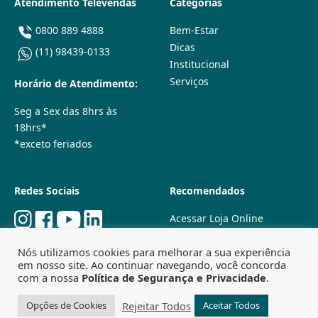
Atendimento Televendas
Categorias
0800 889 4888
Bem-Estar
Dicas
(11) 98439-0133
Institucional
Serviços
Horário de Atendimento:
Seg a Sex das 8hrs às
18hrs*
*exceto feriados
Redes Sociais
Recomendados
Acessar Loja Online
Quem Somos
Nós utilizamos cookies para melhorar a sua experiência
Lojas Físicas
em nosso site. Ao continuar navegando, você concorda
Trabalhe Conosco
com a nossa
Política de Segurança e Privacidade
.
Powered by
Agência Especializada em SEO
Rejeitar Todos
Opções de Cookies
Aceitar Todos