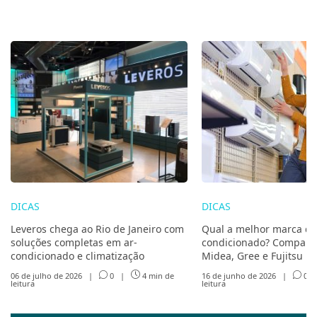
DICAS
DICAS
Leveros chega ao Rio de Janeiro com
Qual a melhor marca de
soluções completas em ar-
condicionado? Compare 
condicionado e climatização
Midea, Gree e Fujitsu
06 de julho de 2026
|
0
|
4 min de
16 de junho de 2026
|
0
leitura
leitura