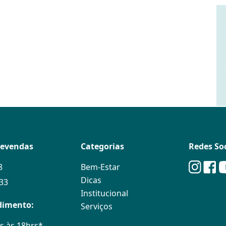
levendas
Categorias
Redes Soc
8
Bem-Estar
Dicas
133
Institucional
dimento:
Serviços
s às 18hrs*