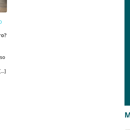
O
ro?
nso
[…]
M