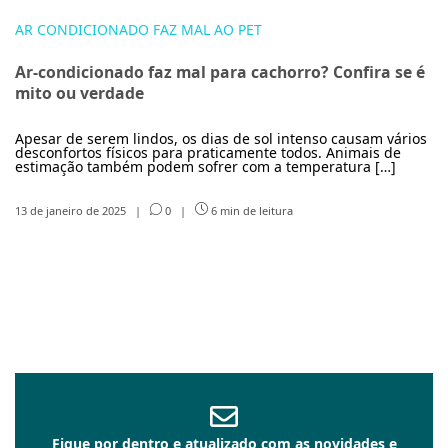
AR CONDICIONADO FAZ MAL AO PET
Ar-condicionado faz mal para cachorro? Confira se é
mito ou verdade
Apesar de serem lindos, os dias de sol intenso causam vários
desconfortos físicos para praticamente todos. Animais de
estimação também podem sofrer com a temperatura […]
13 de janeiro de 2025
|
0
|
6 min de leitura
Fique por dentro e atualizado com as novidades e