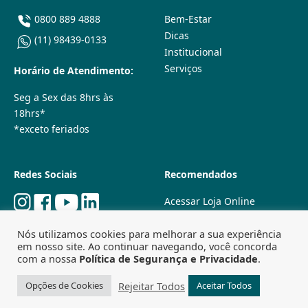
0800 889 4888
Bem-Estar
Dicas
(11) 98439-0133
Institucional
Serviços
Horário de Atendimento:
Seg a Sex das 8hrs às
18hrs*
*exceto feriados
Redes Sociais
Recomendados
Acessar Loja Online
Quem Somos
Nós utilizamos cookies para melhorar a sua experiência
Lojas Físicas
em nosso site. Ao continuar navegando, você concorda
Trabalhe Conosco
com a nossa
Política de Segurança e Privacidade
.
Powered by
Agência Especializada em SEO
Rejeitar Todos
Opções de Cookies
Aceitar Todos