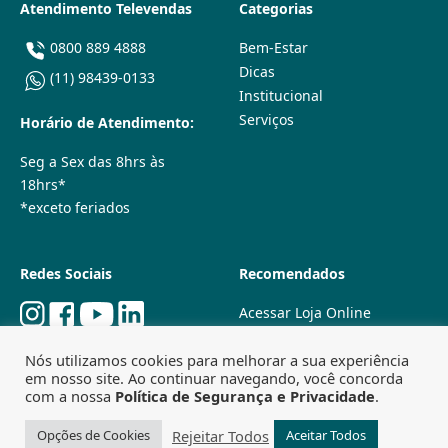
Atendimento Televendas
Categorias
0800 889 4888
Bem-Estar
Dicas
(11) 98439-0133
Institucional
Serviços
Horário de Atendimento:
Seg a Sex das 8hrs às
18hrs*
*exceto feriados
Redes Sociais
Recomendados
Acessar Loja Online
Quem Somos
Nós utilizamos cookies para melhorar a sua experiência
Lojas Físicas
em nosso site. Ao continuar navegando, você concorda
Trabalhe Conosco
com a nossa
Política de Segurança e Privacidade
.
Powered by
Agência Especializada em SEO
Rejeitar Todos
Opções de Cookies
Aceitar Todos