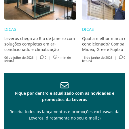
DICAS
DICAS
Leveros chega ao Rio de Janeiro com
Qual a melhor marca de
soluções completas em ar-
condicionado? Compare 
condicionado e climatização
Midea, Gree e Fujitsu
06 de julho de 2026
|
0
|
4 min de
16 de junho de 2026
|
0
leitura
leitura
Fique por dentro e atualizado com as novidades e
promoções da Leveros
Receba todos os lançamentos e promoções exclusivas da
Leveros, diretamente no seu e-mail ;)