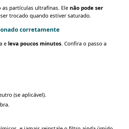
as partículas ultrafinas. Ele
não pode ser
o ser trocado quando estiver saturado.
icionado corretamente
sa e
leva poucos minutos
. Confira o passo a
tro (se aplicável).
bra.
micos, e jamais reinstale o filtro ainda úmido.