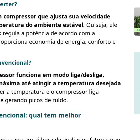
erter?
m compressor que ajusta sua velocidade
eratura do ambiente estável
. Ou seja, ele
 regula a potência de acordo com a
roporciona economia de energia, conforto e
nvencional?
essor funciona em modo liga/desliga,
áxima até atingir a temperatura desejada
.
er a temperatura e o compressor liga
 gerando picos de ruído.
vencional: qual tem melhor
na cada um, é hora de avaliar os fatores que