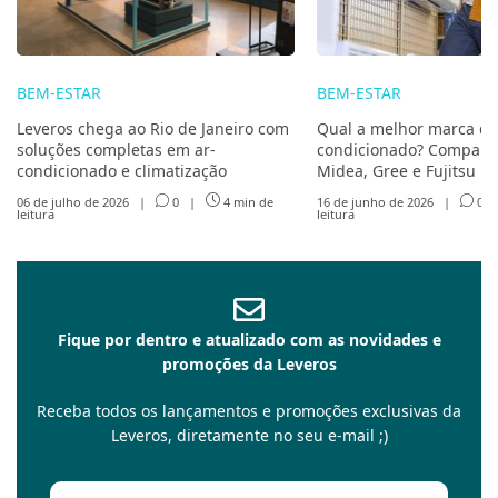
BEM-ESTAR
BEM-ESTAR
Leveros chega ao Rio de Janeiro com
Qual a melhor marca de
soluções completas em ar-
condicionado? Compare 
condicionado e climatização
Midea, Gree e Fujitsu
06 de julho de 2026
|
0
|
4 min de
16 de junho de 2026
|
0
leitura
leitura
Fique por dentro e atualizado com as novidades e
promoções da Leveros
Receba todos os lançamentos e promoções exclusivas da
Leveros, diretamente no seu e-mail ;)