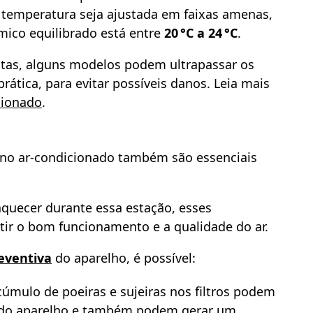
temperatura seja ajustada em faixas amenas,
mico equilibrado está entre
20 °C a 24 °C
.
altas, alguns modelos podem ultrapassar os
rática, para evitar possíveis danos. Leia mais
cionado
.
 no ar-condicionado também são essenciais
aquecer durante essa estação, esses
tir o bom funcionamento e a qualidade do ar.
eventiva
do aparelho, é possível:
acúmulo de poeiras e sujeiras nos filtros podem
o do aparelho e também podem gerar um