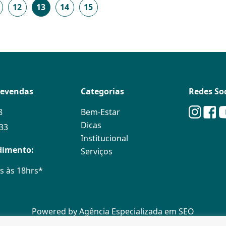
12
13
14
15
levendas
Categorias
Redes Soc
8
Bem-Estar
Dicas
133
Institucional
dimento:
Serviços
s às 18hrs*
Powered by
Agência Especializada em SEO