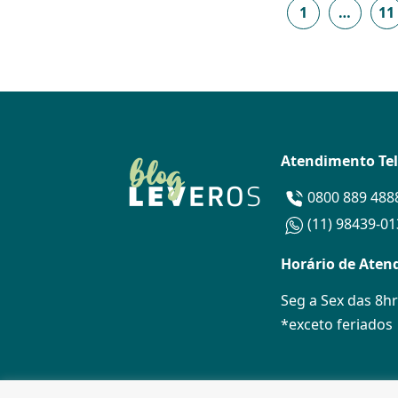
1
…
11
Atendimento Te
0800 889 488
(11) 98439-0
Horário de Aten
Seg a Sex das 8hr
*exceto feriados