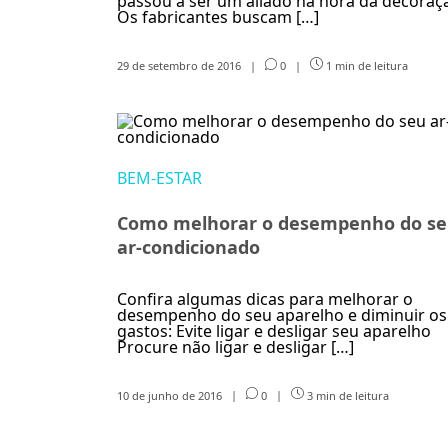
passou a ser um aliado na hora da decoraç
Os fabricantes buscam […]
29 de setembro de 2016
|
0
|
1 min de leitura
BEM-ESTAR
Como melhorar o desempenho do s
ar-condicionado
Confira algumas dicas para melhorar o
desempenho do seu aparelho e diminuir os
gastos: Evite ligar e desligar seu aparelho
Procure não ligar e desligar […]
10 de junho de 2016
|
0
|
3 min de leitura