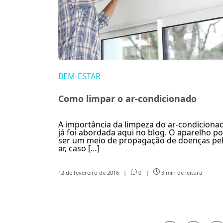
BEM-ESTAR
Como limpar o ar-condicionado
A importância da limpeza do ar-condiciona
já foi abordada aqui no blog. O aparelho p
ser um meio de propagação de doenças pe
ar, caso […]
12 de fevereiro de 2016
|
0
|
3 min de leitura