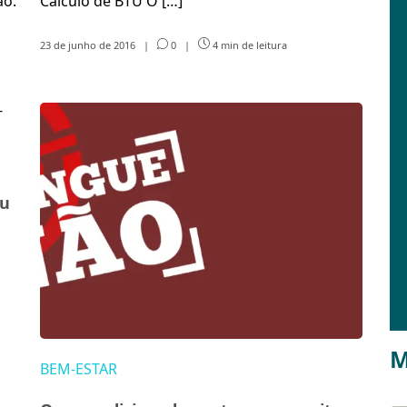
ão.
Cálculo de BTU O […]
23 de junho de 2016
|
0
|
4 min de leitura
eu
M
BEM-ESTAR