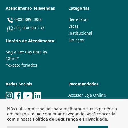
Atendimento Televendas
Categorias
0800 889 4888
Bem-Estar
Dicas
(11) 98439-0133
Institucional
Serviços
Horário de Atendimento:
Seg a Sex das 8hrs às
18hrs*
*exceto feriados
Redes Sociais
Recomendados
Acessar Loja Online
Quem Somos
Nós utilizamos cookies para melhorar a sua experiência
Lojas Físicas
em nosso site. Ao continuar navegando, você concorda
Trabalhe Conosco
com a nossa
Política de Segurança e Privacidade
.
Powered by
Agência Especializada em SEO