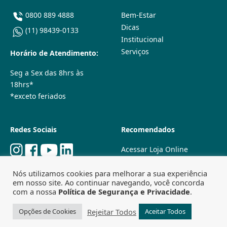
0800 889 4888
Bem-Estar
Dicas
(11) 98439-0133
Institucional
Serviços
Horário de Atendimento:
Seg a Sex das 8hrs às
18hrs*
*exceto feriados
Redes Sociais
Recomendados
Acessar Loja Online
Quem Somos
Nós utilizamos cookies para melhorar a sua experiência
Lojas Físicas
em nosso site. Ao continuar navegando, você concorda
Trabalhe Conosco
com a nossa
Política de Segurança e Privacidade
.
Powered by
Agência Especializada em SEO
Rejeitar Todos
Opções de Cookies
Aceitar Todos