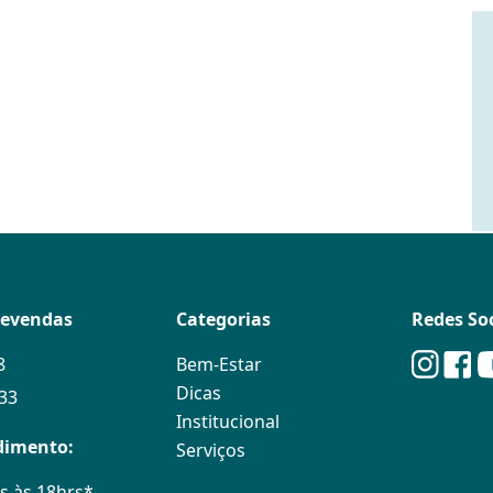
levendas
Categorias
Redes Soc
8
Bem-Estar
Dicas
133
Institucional
dimento:
Serviços
s às 18hrs*