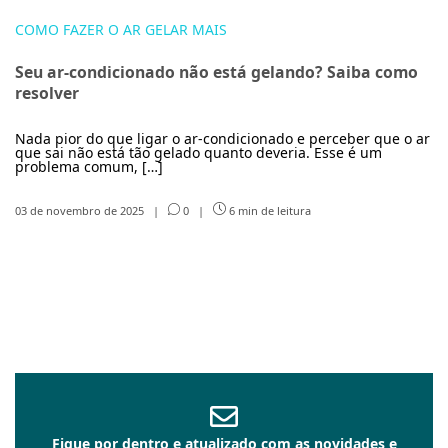
COMO FAZER O AR GELAR MAIS
Seu ar-condicionado não está gelando? Saiba como
resolver
Nada pior do que ligar o ar-condicionado e perceber que o ar
que sai não está tão gelado quanto deveria. Esse é um
problema comum, […]
03 de novembro de 2025
|
0
|
6 min de leitura
Fique por dentro e atualizado com as novidades e