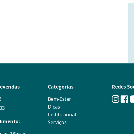
levendas
Categorias
Redes Soc
8
Bem-Estar
Dicas
133
Institucional
dimento:
Serviços
s às 18hrs*