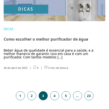
DICAS
Como escolher o melhor purificador de água
Beber água de qualidade é essencial para a saúde, e a
melhor maneira de garantir isso em casa é com um
purificador. Com tantos modelos […]
28 de abril de 2025
|
0
|
5 min de leitura
1
2
3
4
5
…
23