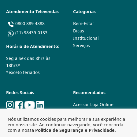
Atendimento Televendas
Categorias
0800 889 4888
Bem-Estar
Dicas
(11) 98439-0133
Institucional
Serviços
Horário de Atendimento:
Seg a Sex das 8hrs às
18hrs*
*exceto feriados
Redes Sociais
Recomendados
Acessar Loja Online
Quem Somos
Nós utilizamos cookies para melhorar a sua experiência
Lojas Físicas
em nosso site. Ao continuar navegando, você concorda
Trabalhe Conosco
com a nossa
Política de Segurança e Privacidade
.
Powered by
Agência Especializada em SEO