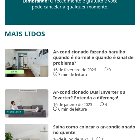
Lembrando:
O recebimento é gratuito e você
pode cancelar a qualquer momento.
MAIS LIDOS
Ar-condicionado fazendo barulho:
quando é normal e quando é sinal de
problema?
16 de fevereiro de 2026
|
0
7 min de leitura
Ar-condicionado Dual Inverter ou
Inverter? Entenda a diferença!
16 de janeiro de 2023
|
4
6 min de leitura
Saiba como colocar o ar-condicionado
no quente
16 de julho de 2021
|
1