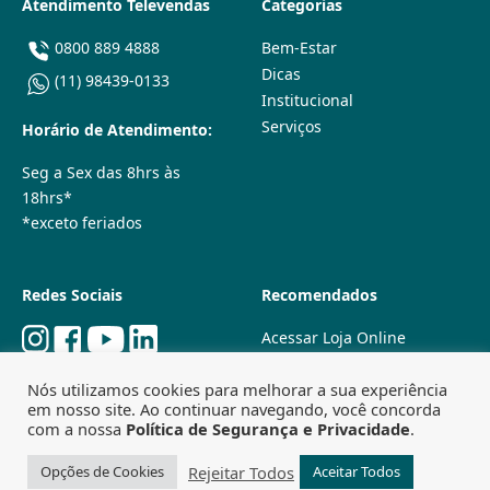
Atendimento Televendas
Categorias
0800 889 4888
Bem-Estar
Dicas
(11) 98439-0133
Institucional
Serviços
Horário de Atendimento:
Seg a Sex das 8hrs às
18hrs*
*exceto feriados
Redes Sociais
Recomendados
Acessar Loja Online
Quem Somos
Nós utilizamos cookies para melhorar a sua experiência
Lojas Físicas
em nosso site. Ao continuar navegando, você concorda
Trabalhe Conosco
com a nossa
Política de Segurança e Privacidade
.
Powered by
Agência Especializada em SEO
Rejeitar Todos
Opções de Cookies
Aceitar Todos