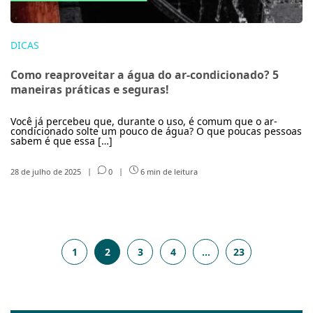
DICAS
Como reaproveitar a água do ar-condicionado? 5
maneiras práticas e seguras!
Você já percebeu que, durante o uso, é comum que o ar-
condicionado solte um pouco de água? O que poucas pessoas
sabem é que essa […]
28 de julho de 2025
|
0
|
6 min de leitura
1
2
3
4
…
23