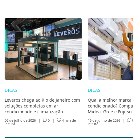
DICAS
DICAS
Leveros chega ao Rio de Janeiro com
Qual a melhor marca de
soluções completas em ar-
condicionado? Compare 
condicionado e climatização
Midea, Gree e Fujitsu
06 de julho de 2026
|
0
|
4 min de
16 de junho de 2026
|
0
leitura
leitura