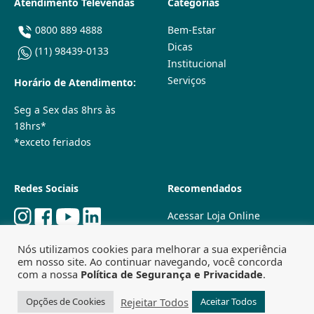
Atendimento Televendas
Categorias
0800 889 4888
Bem-Estar
Dicas
(11) 98439-0133
Institucional
Serviços
Horário de Atendimento:
Seg a Sex das 8hrs às
18hrs*
*exceto feriados
Redes Sociais
Recomendados
Acessar Loja Online
Quem Somos
Nós utilizamos cookies para melhorar a sua experiência
Lojas Físicas
em nosso site. Ao continuar navegando, você concorda
Trabalhe Conosco
com a nossa
Política de Segurança e Privacidade
.
Powered by
Agência Especializada em SEO
Rejeitar Todos
Opções de Cookies
Aceitar Todos