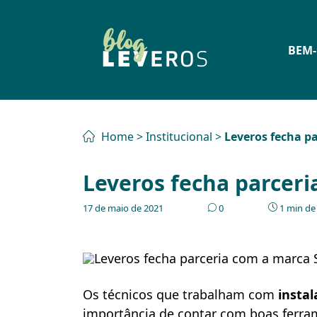
BEM-
Home
>
Institucional
>
Leveros fecha p
Leveros fecha parcer
17 de maio de 2021
0
1 min de 
Os técnicos que trabalham com
insta
importância de contar com boas ferramen