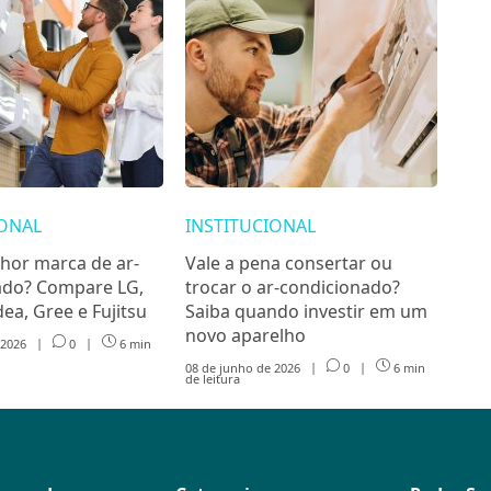
IONAL
INSTITUCIONAL
hor marca de ar-
Vale a pena consertar ou
ado? Compare LG,
trocar o ar-condicionado?
dea, Gree e Fujitsu
Saiba quando investir em um
novo aparelho
 2026
|
0
|
6 min
08 de junho de 2026
|
0
|
6 min
de leitura