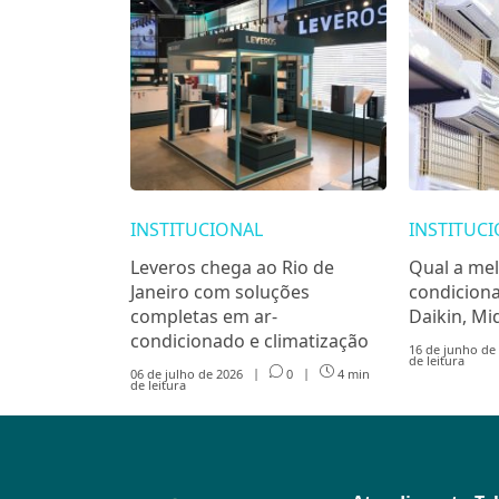
INSTITUCIONAL
INSTITUC
Leveros chega ao Rio de
Qual a mel
Janeiro com soluções
condicion
completas em ar-
Daikin, Mi
condicionado e climatização
16 de junho de
de leitura
06 de julho de 2026
|
0
|
4 min
de leitura