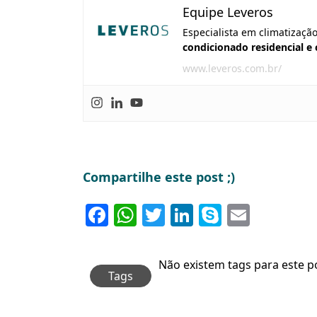
Equipe Leveros
Especialista em climatizaçã
condicionado residencial e
www.leveros.com.br/
Compartilhe este post ;)
Facebook
WhatsApp
Twitter
LinkedIn
Skype
Email
Não existem tags para este p
Tags