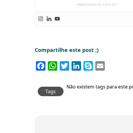
www.leveros.com.br/
Compartilhe este post ;)
Facebook
WhatsApp
Twitter
LinkedIn
Skype
Email
Não existem tags para este p
Tags