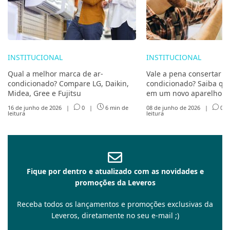
INSTITUCIONAL
INSTITUCIONAL
Qual a melhor marca de ar-
Vale a pena consertar ou
condicionado? Compare LG, Daikin,
condicionado? Saiba qua
Midea, Gree e Fujitsu
em um novo aparelho
16 de junho de 2026
|
0
|
6 min de
08 de junho de 2026
|
0
leitura
leitura
Fique por dentro e atualizado com as novidades e
promoções da Leveros
Receba todos os lançamentos e promoções exclusivas da
Leveros, diretamente no seu e-mail ;)