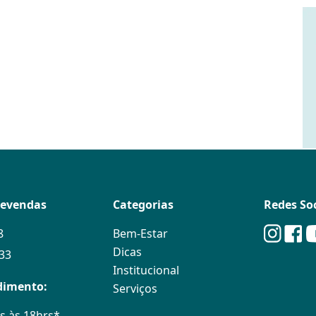
levendas
Categorias
Redes Soc
8
Bem-Estar
Dicas
133
Institucional
dimento:
Serviços
s às 18hrs*