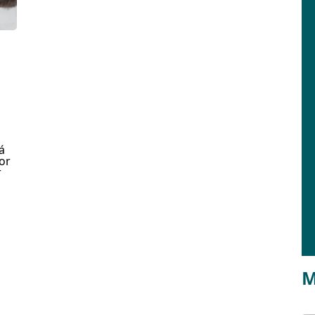
á
or
r
M