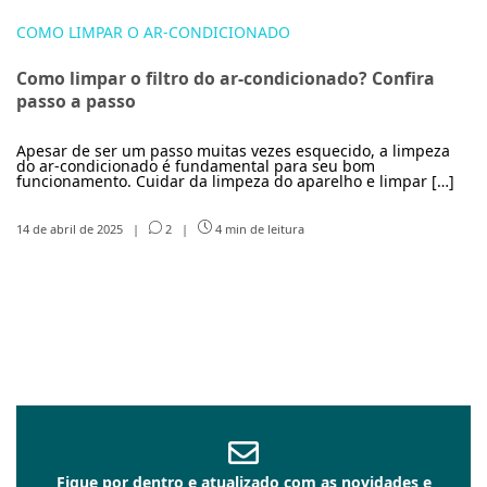
COMO LIMPAR O AR-CONDICIONADO
Como limpar o filtro do ar-condicionado? Confira
passo a passo
Apesar de ser um passo muitas vezes esquecido, a limpeza
do ar-condicionado é fundamental para seu bom
funcionamento. Cuidar da limpeza do aparelho e limpar […]
14 de abril de 2025
|
2
|
4 min de leitura
Fique por dentro e atualizado com as novidades e