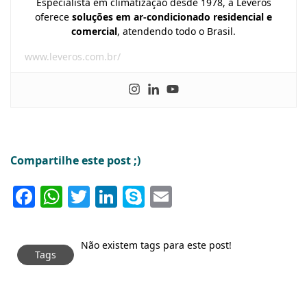
Especialista em climatização desde 1978, a Leveros
oferece
soluções em ar-condicionado residencial e
comercial
, atendendo todo o Brasil.
www.leveros.com.br/
Compartilhe este post ;)
Facebook
WhatsApp
Twitter
LinkedIn
Skype
Email
Não existem tags para este post!
Tags