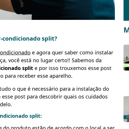
M
-condicionado split?
condicionado
e agora quer saber como instalar
a, você está no lugar certo!! Sabemos da
cionado split
e por isso trouxemos esse post
o para receber esse aparelho.
tudo o que é necessário para a
instalação do
esse post para descobrir quais os cuidados
delo.
ndicionado split:
e do produto estão de acordo com o local a ser