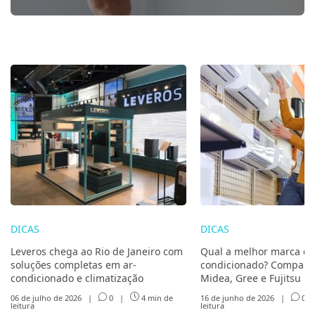
DICAS
DICAS
Leveros chega ao Rio de Janeiro com
Qual a melhor marca de
soluções completas em ar-
condicionado? Compare 
condicionado e climatização
Midea, Gree e Fujitsu
06 de julho de 2026
|
0
|
4 min de
16 de junho de 2026
|
0
leitura
leitura