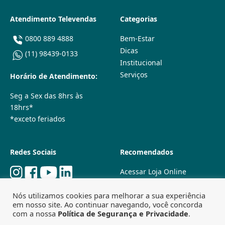
Atendimento Televendas
Categorias
0800 889 4888
Bem-Estar
Dicas
(11) 98439-0133
Institucional
Serviços
Horário de Atendimento:
Seg a Sex das 8hrs às
18hrs*
*exceto feriados
Redes Sociais
Recomendados
Acessar Loja Online
Quem Somos
Nós utilizamos cookies para melhorar a sua experiência
Lojas Físicas
em nosso site. Ao continuar navegando, você concorda
Trabalhe Conosco
com a nossa
Política de Segurança e Privacidade
.
Powered by
Agência Especializada em SEO