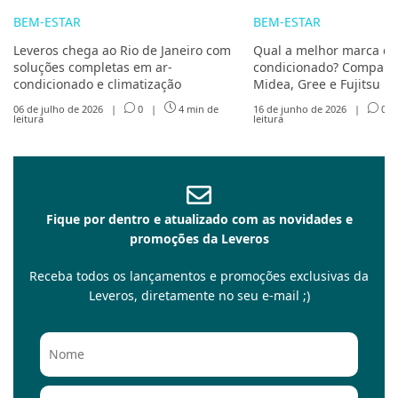
BEM-ESTAR
BEM-ESTAR
Leveros chega ao Rio de Janeiro com
Qual a melhor marca de
soluções completas em ar-
condicionado? Compare 
condicionado e climatização
Midea, Gree e Fujitsu
06 de julho de 2026
|
0
|
4 min de
16 de junho de 2026
|
0
leitura
leitura
Fique por dentro e atualizado com as novidades e
promoções da Leveros
Receba todos os lançamentos e promoções exclusivas da
Leveros, diretamente no seu e-mail ;)