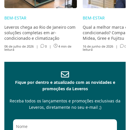
BEM-ESTAR
BEM-ESTAR
Leveros chega ao Rio de Janeiro com
Qual a melhor marca de
soluções completas em ar-
condicionado? Compare 
condicionado e climatização
Midea, Gree e Fujitsu
06 de julho de 2026
|
0
|
4 min de
16 de junho de 2026
|
0
leitura
leitura
Fique por dentro e atualizado com as novidades e
promoções da Leveros
Receba todos os lançamentos e promoções exclusivas da
Leveros, diretamente no seu e-mail ;)