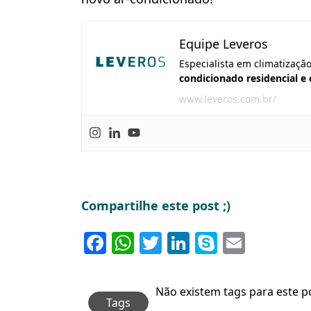
Equipe Leveros
Especialista em climatizaçã
condicionado residencial e
www.leveros.com.br/
Compartilhe este post ;)
Facebook
WhatsApp
Twitter
LinkedIn
Skype
Email
Não existem tags para este p
Tags