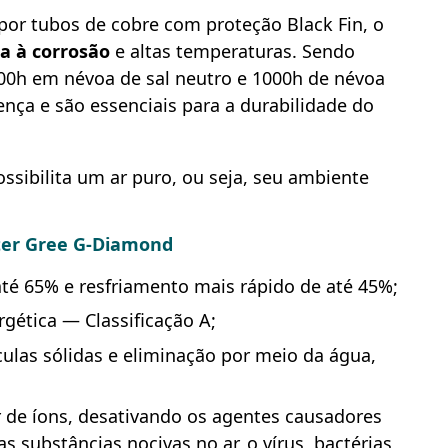
or tubos de cobre com proteção Black Fin, o
ia à corrosão
e altas temperaturas. Sendo
000h em névoa de sal neutro e 1000h de névoa
ença e são essenciais para a durabilidade do
ssibilita um ar puro, ou seja, seu ambiente
ter Gree G-Diamond
até 65% e resfriamento mais rápido de até 45%;
rgética — Classificação A;
culas sólidas e eliminação por meio da água,
r de íons, desativando os agentes causadores
s substâncias nocivas no ar, o vírus, bactérias