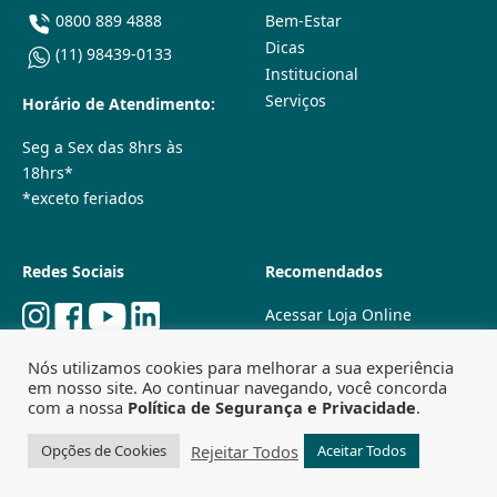
0800 889 4888
Bem-Estar
Dicas
(11) 98439-0133
Institucional
Serviços
Horário de Atendimento:
Seg a Sex das 8hrs às
18hrs*
*exceto feriados
Redes Sociais
Recomendados
Acessar Loja Online
Quem Somos
Nós utilizamos cookies para melhorar a sua experiência
Lojas Físicas
em nosso site. Ao continuar navegando, você concorda
Trabalhe Conosco
com a nossa
Política de Segurança e Privacidade
.
Powered by
Agência Especializada em SEO
Rejeitar Todos
Opções de Cookies
Aceitar Todos