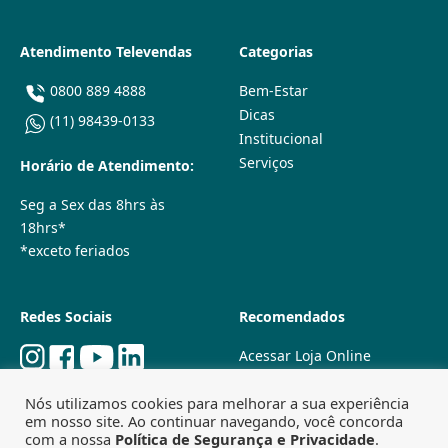
Atendimento Televendas
Categorias
0800 889 4888
Bem-Estar
Dicas
(11) 98439-0133
Institucional
Serviços
Horário de Atendimento:
Seg a Sex das 8hrs às
18hrs*
*exceto feriados
Redes Sociais
Recomendados
Acessar Loja Online
Quem Somos
Nós utilizamos cookies para melhorar a sua experiência
Lojas Físicas
em nosso site. Ao continuar navegando, você concorda
Trabalhe Conosco
com a nossa
Política de Segurança e Privacidade
.
Powered by
Agência Especializada em SEO