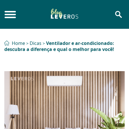
Home
Dicas
Ventilador e ar-condicionado:
>
>
descubra a diferença e qual o melhor para você!