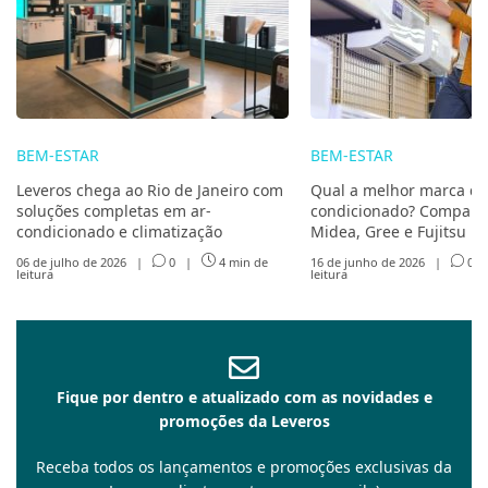
BEM-ESTAR
BEM-ESTAR
Leveros chega ao Rio de Janeiro com
Qual a melhor marca de
soluções completas em ar-
condicionado? Compare 
condicionado e climatização
Midea, Gree e Fujitsu
06 de julho de 2026
|
0
|
4 min de
16 de junho de 2026
|
0
leitura
leitura
Fique por dentro e atualizado com as novidades e
promoções da Leveros
Receba todos os lançamentos e promoções exclusivas da